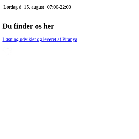
Lørdag d. 15. august
0
7
:
0
0
-
22
:
0
0
Du finder os her
Løsning udviklet og leveret af
Piranya