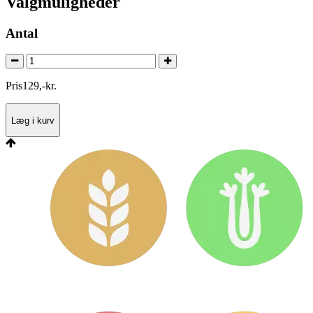
Valgmuligheder
Antal
Pris
129
,
-
kr.
Læg i kurv