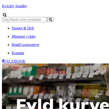
Kvickly Sundby
Slagter & Deli
Mustang cykler
BrødCooperativet
Kontakt
FACEBOOK