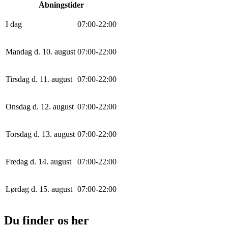
Åbningstider
I dag
0
7
:
0
0
-
22
:
0
0
Mandag d. 10. august
0
7
:
0
0
-
22
:
0
0
Tirsdag d. 11. august
0
7
:
0
0
-
22
:
0
0
Onsdag d. 12. august
0
7
:
0
0
-
22
:
0
0
Torsdag d. 13. august
0
7
:
0
0
-
22
:
0
0
Fredag d. 14. august
0
7
:
0
0
-
22
:
0
0
Lørdag d. 15. august
0
7
:
0
0
-
22
:
0
0
Du finder os her