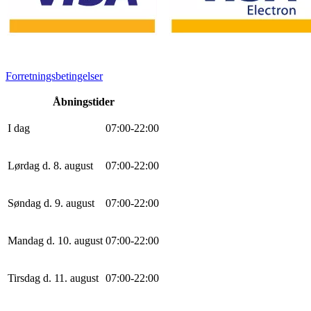
Forretningsbetingelser
Åbningstider
I dag
0
7
:
0
0
-
22
:
0
0
Lørdag d. 8. august
0
7
:
0
0
-
22
:
0
0
Søndag d. 9. august
0
7
:
0
0
-
22
:
0
0
Mandag d. 10. august
0
7
:
0
0
-
22
:
0
0
Tirsdag d. 11. august
0
7
:
0
0
-
22
:
0
0