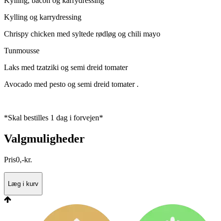
Kylling, bacon og karrydressing
Kylling og karrydressing
Chrispy chicken med syltede rødløg og chili mayo
Tunmousse
Laks med tzatziki og semi dreid tomater
Avocado med pesto og semi dreid tomater .
*Skal bestilles 1 dag i forvejen*
Valgmuligheder
Pris
0
,
-
kr.
Læg i kurv