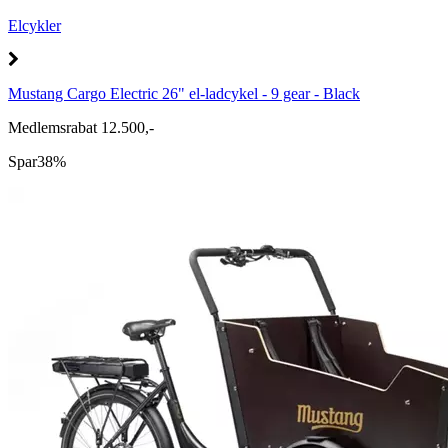
Elcykler
Mustang Cargo Electric 26" el-ladcykel - 9 gear - Black
Medlemsrabat 12.500,-
Spar
38%