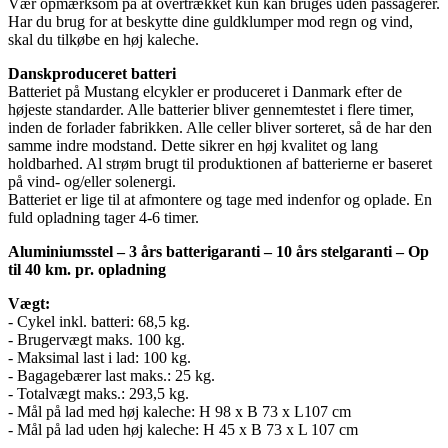
Vær opmærksom på at overtrækket kun kan bruges uden passagerer.
Har du brug for at beskytte dine guldklumper mod regn og vind,
skal du tilkøbe en høj kaleche.
Danskproduceret batteri
Batteriet på Mustang elcykler er produceret i Danmark efter de
højeste standarder. Alle batterier bliver gennemtestet i flere timer,
inden de forlader fabrikken. Alle celler bliver sorteret, så de har den
samme indre modstand. Dette sikrer en høj kvalitet og lang
holdbarhed. Al strøm brugt til produktionen af batterierne er baseret
på vind- og/eller solenergi.
Batteriet er lige til at afmontere og tage med indenfor og oplade. En
fuld opladning tager 4-6 timer.
Aluminiumsstel – 3 års batterigaranti – 10 års stelgaranti – Op
til 40 km. pr. opladning
Vægt:
- Cykel inkl. batteri: 68,5 kg.
- Brugervægt maks. 100 kg.
- Maksimal last i lad: 100 kg.
- Bagagebærer last maks.: 25 kg.
- Totalvægt maks.: 293,5 kg.
- Mål på lad med høj kaleche: H 98 x B 73 x L107 cm
- Mål på lad uden høj kaleche: H 45 x B 73 x L 107 cm