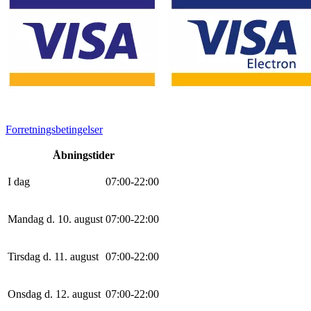
Forretningsbetingelser
Åbningstider
I dag
0
7
:
0
0
-
22
:
0
0
Mandag d. 10. august
0
7
:
0
0
-
22
:
0
0
Tirsdag d. 11. august
0
7
:
0
0
-
22
:
0
0
Onsdag d. 12. august
0
7
:
0
0
-
22
:
0
0