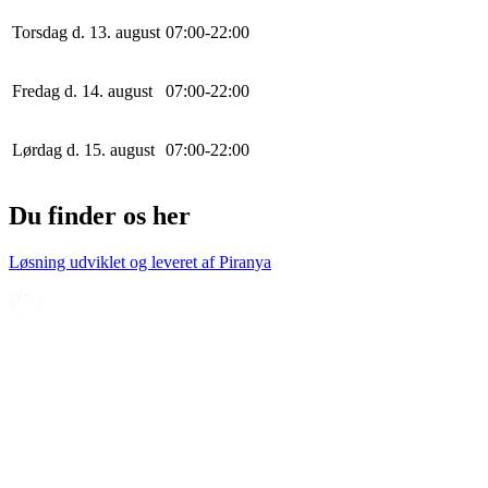
Torsdag d. 13. august
0
7
:
0
0
-
22
:
0
0
Fredag d. 14. august
0
7
:
0
0
-
22
:
0
0
Lørdag d. 15. august
0
7
:
0
0
-
22
:
0
0
Du finder os her
Løsning udviklet og leveret af
Piranya