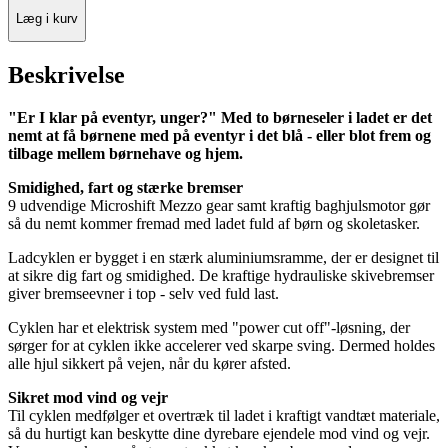
Læg i kurv
Beskrivelse
"Er I klar på eventyr, unger?" Med to børneseler i ladet er det
nemt at få børnene med på eventyr i det blå - eller blot frem og
tilbage mellem børnehave og hjem.
Smidighed, fart og stærke bremser
9 udvendige Microshift Mezzo gear samt kraftig baghjulsmotor gør
så du nemt kommer fremad med ladet fuld af børn og skoletasker.
Ladcyklen er bygget i en stærk aluminiumsramme, der er designet til
at sikre dig fart og smidighed. De kraftige hydrauliske skivebremser
giver bremseevner i top - selv ved fuld last.
Cyklen har et elektrisk system med "power cut off"-løsning, der
sørger for at cyklen ikke accelerer ved skarpe sving. Dermed holdes
alle hjul sikkert på vejen, når du kører afsted.
Sikret mod vind og vejr
Til cyklen medfølger et overtræk til ladet i kraftigt vandtæt materiale,
så du hurtigt kan beskytte dine dyrebare ejendele mod vind og vejr.