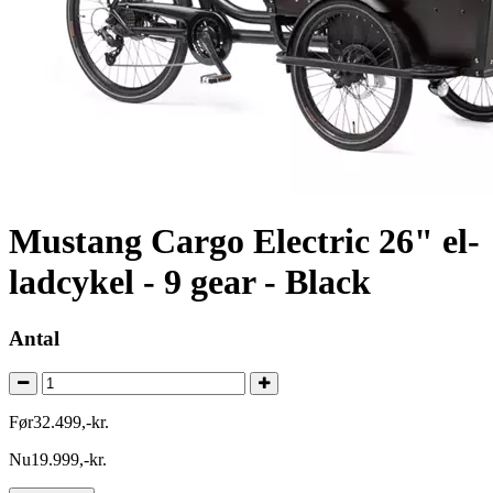
Mustang Cargo Electric 26" el-
ladcykel - 9 gear - Black
Antal
Før
32.499
,
-
kr.
Nu
19.999
,
-
kr.