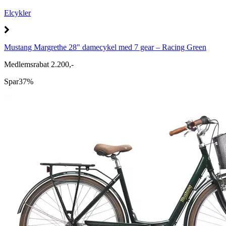
Elcykler
Mustang Margrethe 28" damecykel med 7 gear – Racing Green
Medlemsrabat 2.200,-
Spar
37%