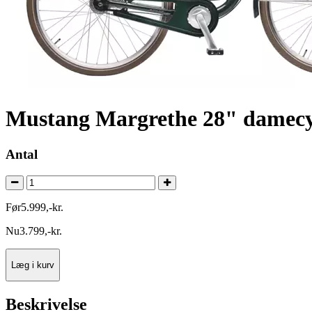
Mustang Margrethe 28" damecy
Antal
Før
5.999
,
-
kr.
Nu
3.799
,
-
kr.
Læg i kurv
Beskrivelse