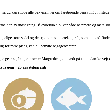
å du kan slippe alle bekymringer om faretruende bensving og i stedet
he har lav indstigning, så cykelturen bliver både nemmere og mere sikk
hagelige store sadel og de ergonomisk korrekte greb, som du også find
brug for mere plads, kan du benytte bagagebæreren.
 gear og fælgbremser er Margrethe godt klædt på til det danske vejr 
us gear - 25 års stelgaranti