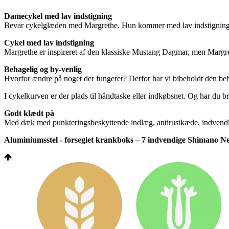
Damecykel med lav indstigning
Bevar cykelglæden med Margrethe. Hun kommer med lav indstigning, s
Cykel med lav indstigning
Margrethe er inspireret af den klassiske Mustang Dagmar, men Margret
Behagelig og by-venlig
Hvorfor ændre på noget der fungerer? Derfor har vi bibeholdt den be
I cykelkurven er der plads til håndtaske eller indkøbsnet. Og har du 
Godt klædt på
Med dæk med punkteringsbeskyttende indlæg, antirustkæde, indvendige
Aluminiumsstel - forseglet krankboks – 7 indvendige Shimano Nex