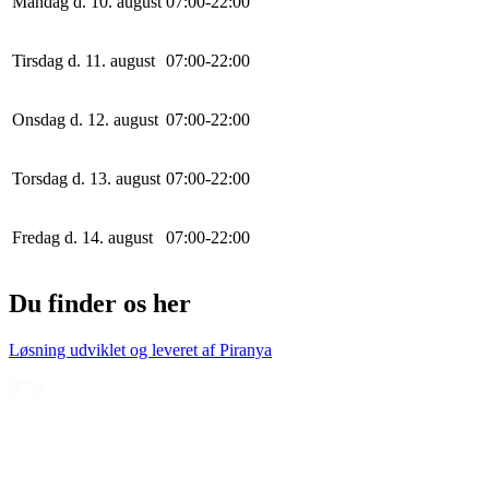
Mandag d. 10. august
0
7
:
0
0
-
22
:
0
0
Tirsdag d. 11. august
0
7
:
0
0
-
22
:
0
0
Onsdag d. 12. august
0
7
:
0
0
-
22
:
0
0
Torsdag d. 13. august
0
7
:
0
0
-
22
:
0
0
Fredag d. 14. august
0
7
:
0
0
-
22
:
0
0
Du finder os her
Løsning udviklet og leveret af
Piranya