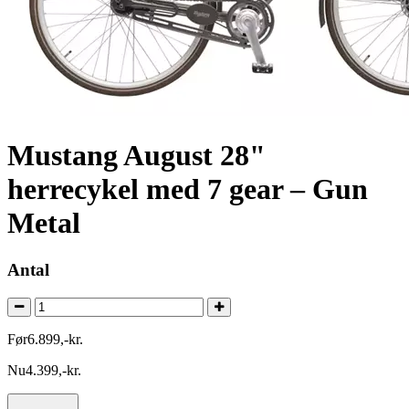
Mustang August 28"
herrecykel med 7 gear – Gun
Metal
Antal
Før
6.899
,
-
kr.
Nu
4.399
,
-
kr.