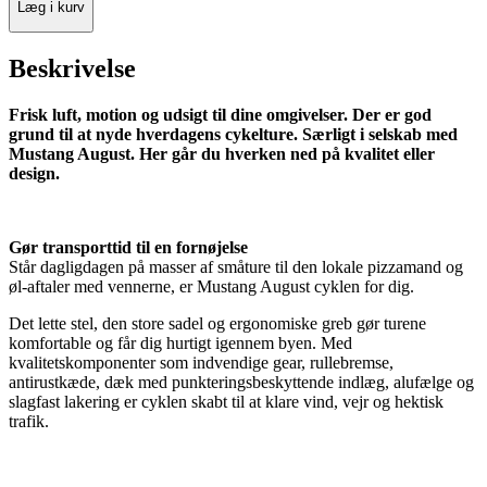
Læg i kurv
Beskrivelse
Frisk luft, motion og udsigt til dine omgivelser. Der er god
grund til at nyde hverdagens cykelture. Særligt i selskab med
Mustang August. Her går du hverken ned på kvalitet eller
design.
Gør transporttid til en fornøjelse
Står dagligdagen på masser af småture til den lokale pizzamand og
øl-aftaler med vennerne, er Mustang August cyklen for dig.
Det lette stel, den store sadel og ergonomiske greb gør turene
komfortable og får dig hurtigt igennem byen. Med
kvalitetskomponenter som indvendige gear, rullebremse,
antirustkæde, dæk med punkteringsbeskyttende indlæg, alufælge og
slagfast lakering er cyklen skabt til at klare vind, vejr og hektisk
trafik.