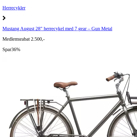
Herrecykler
Mustang August 28" herrecykel med 7 gear – Gun Metal
Medlemsrabat 2.500,-
Spar
36%