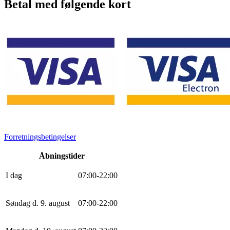
Betal med følgende kort
Forretningsbetingelser
Åbningstider
I dag
0
7
:
0
0
-
22
:
0
0
Søndag d. 9. august
0
7
:
0
0
-
22
:
0
0