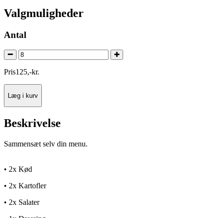
Valgmuligheder
Antal
Pris
125
,
-
kr.
Læg i kurv
Beskrivelse
Sammensæt selv din menu.
• 2x Kød
• 2x Kartofler
• 2x Salater