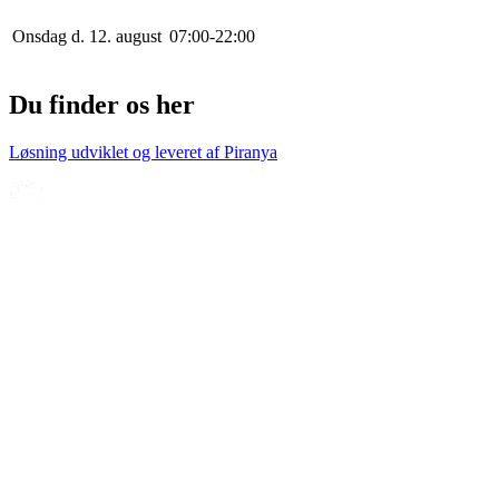
Onsdag d. 12. august
0
7
:
0
0
-
22
:
0
0
Du finder os her
Løsning udviklet og leveret af
Piranya